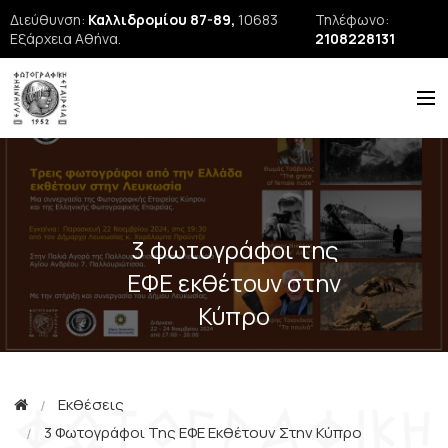
Διεύθυνση:
Καλλιδρομίου 87-89,
10683
Τηλέφωνο:
Εξάρχεια Αθήνα.
2108228131
Η ΕΦΕ
ΙΣΤΟΡΙΑ
ΝΕΑ
3 φωτογράφοι της
ΕΦΕ εκθέτουν στην
ΕΚΘΕΣΕΙΣ
Κύπρο
ΣΕΜΙΝΑΡΙΑ
FORUM
FIAP
Εκθέσεις
3 Φωτογράφοι Της ΕΦΕ Εκθέτουν Στην Κύπρο
Εκδόσεις ΕΦΕ