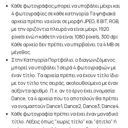
Κάθε φωτογράφος μπορεί να υποβάλει μέχρι και
4 φωτογραφίες σε κάθε κατηγορία Τα ψηφιακά
αρχεία πρέπει να είναι σε μορφή JPEG, 8 BIT, RGB,
με την οριζόντια πλευρά να είναι μέχρι 1920
pixels ενώ η κάθετη να είναι 1080 pixels, 300 dpi.
Κάθε αρχείο δεν πρέπει να υπερβαίνει τα 4 MB σε
μέγεθος.
Στην Κατηγορία Πορτφόλιο, ο διαγωνιζόμενος
μπορεί να υποβάλει 1 σειρά 4 φωτογραφιών με
έναν τίτλο. Τα αρχεία πρέπει να έχουν τίτλο ίδιο
με τον τίτλο της σειράς, ακολουθούμενο με έναν
αύξοντα αριθμό. Π.χ. αν το έργο έχει ονομασία
Dance, τα 4 αρχεία που το αποτελούν θα πρέπει
να ονομαστούν Dance1, Dance2, Dance3, Dance4.
Κάθε φωτογραφία πρέπει να έχει έναν μοναδικό
τίτλο. Λέξεις όπως "χωρίς τίτλο" και "άτιτλο" ή