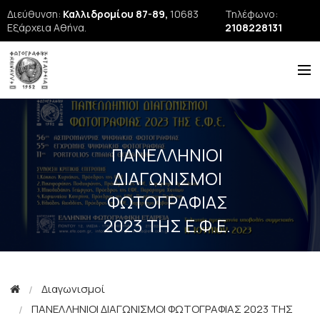
Διεύθυνση:
Καλλιδρομίου 87-89,
10683
Τηλέφωνο:
Εξάρχεια Αθήνα.
2108228131
Η ΕΦΕ
ΙΣΤΟΡΙΑ
ΠΑΝΕΛΛΗΝΙΟΙ
ΝΕΑ
ΔΙΑΓΩΝΙΣΜΟΙ
ΦΩΤΟΓΡΑΦΙΑΣ
ΕΚΘΕΣΕΙΣ
2023 ΤΗΣ Ε.Φ.Ε.
ΣΕΜΙΝΑΡΙΑ
FORUM
FIAP
Διαγωνισμοί
ΠΑΝΕΛΛΗΝΙΟΙ ΔΙΑΓΩΝΙΣΜΟΙ ΦΩΤΟΓΡΑΦΙΑΣ 2023 ΤΗΣ
Εκδόσεις ΕΦΕ