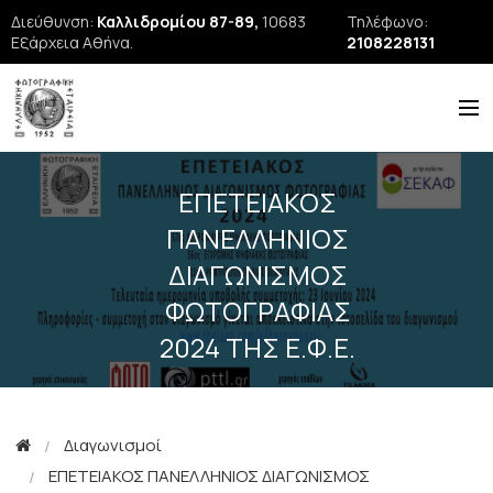
Διεύθυνση:
Καλλιδρομίου 87-89,
10683
Τηλέφωνο:
Εξάρχεια Αθήνα.
2108228131
Η ΕΦΕ
ΕΠΕΤΕΙΑΚΟΣ
ΙΣΤΟΡΙΑ
ΠΑΝΕΛΛΗΝΙΟΣ
ΝΕΑ
ΔΙΑΓΩΝΙΣΜΟΣ
ΦΩΤΟΓΡΑΦΙΑΣ
ΕΚΘΕΣΕΙΣ
2024 ΤΗΣ Ε.Φ.Ε.
ΣΕΜΙΝΑΡΙΑ
FORUM
FIAP
Διαγωνισμοί
ΕΠΕΤΕΙΑΚΟΣ ΠΑΝΕΛΛΗΝΙΟΣ ΔΙΑΓΩΝΙΣΜΟΣ
Εκδόσεις ΕΦΕ